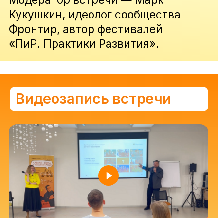
Видеозапись встречи